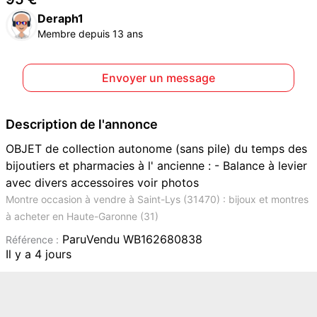
Deraph1
Membre depuis 13 ans
Envoyer un message
Description de l'annonce
OBJET de collection autonome (sans pile) du temps des
bijoutiers et pharmacies à l' ancienne : - Balance à levier
avec divers accessoires voir photos
Montre occasion à vendre à Saint-Lys (31470) : bijoux et montres
à acheter en Haute-Garonne (31)
ParuVendu WB162680838
Référence :
Il y a 4 jours