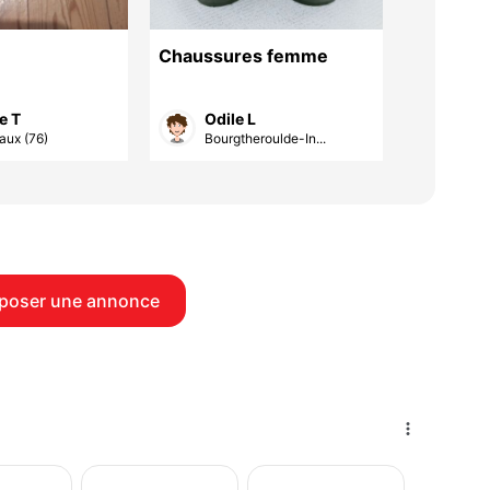
Chaussures femme
Chaussu
convenir
10 €
e T
Odile L
Mar
aux (76)
Bourgtheroulde-In...
Éman
poser une annonce