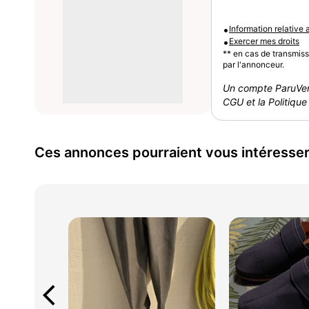
•
Information relative
•
Exercer mes droits
** en cas de transmis
par l'annonceur.
Un compte ParuVen
CGU et la Politique 
Ces annonces pourraient vous intéresse
arrow_back_ios