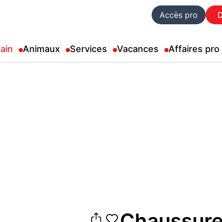
Accès pro
ain
Animaux
Services
Vacances
Affaires pro
Chaussure