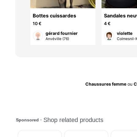
nac peut
Bottes cuissardes
Sandales neu
nfant
femme
10 €
4 €
gérard fournier
violette
Anvéville (76)
Colmesnil-M
Chaussures femme
ou
C