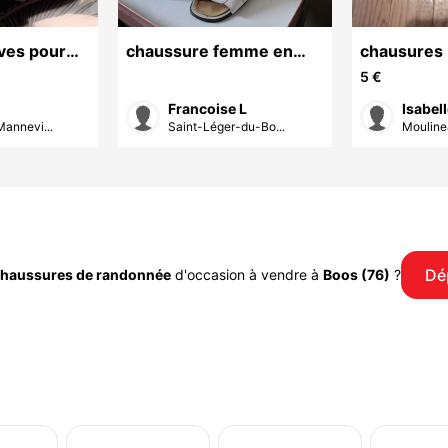
ves pour
chaussure femme en
chausures
cuir vintage
5 €
Francoise L
Isabell
annevi...
Saint-Léger-du-Bo...
Mouline
Dé
haussures de randonnée
d'occasion à vendre à
Boos (76)
?