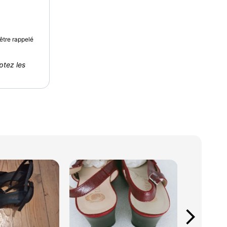
être rappelé
ptez les
arrow_forward_ios