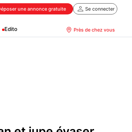
Déposer
une annonce gratuite
Se connecter
Edito
Près de chez vous
an et jupe évaser