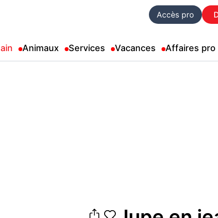
Accès pro
ain
Animaux
Services
Vacances
Affaires pro
Jupe en je