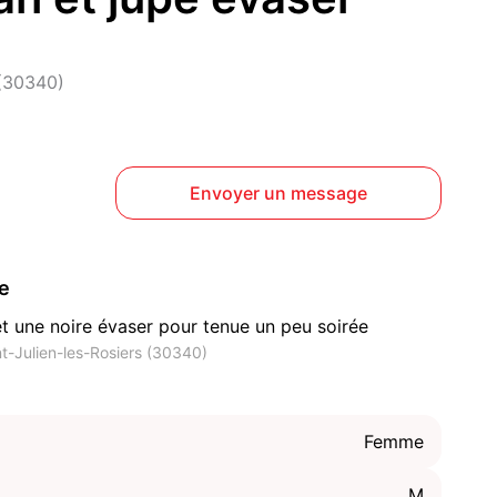
 (30340)
Envoyer un message
ce
t une noire évaser pour tenue un peu soirée
t-Julien-les-Rosiers (30340)
Femme
M