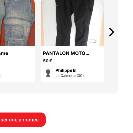
arrow_forward_ios
mme
PANTALON MOTO
vest
HOMME TOUTES
50 €
150 €
SAISONS
Philippe B
Jea
)
La Calmette (30)
Sain
ser une annonce