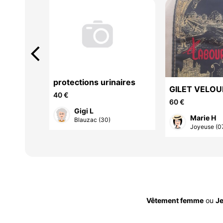
arrow_back_ios
protections urinaires
laine
GILET VELOU
40 €
laboureur
60 €
Gigi L
 D
Marie H
Blauzac (30)
a-...
Joyeuse (0
Vêtement femme
ou
J