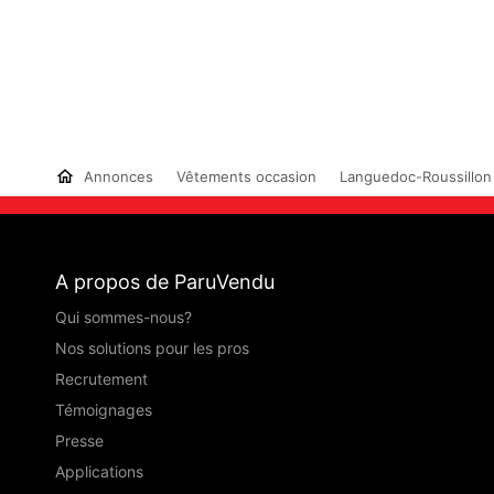
Annonces
Vêtements occasion
Languedoc-Roussillon
A propos de ParuVendu
Qui sommes-nous?
Nos solutions pour les pros
Recrutement
Témoignages
Presse
Applications