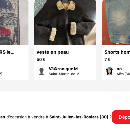
RS le
veste en peau
Shorts ho
50 €
7 €
Vã©ronique M
no
7)
Saint-Martin-de-V...
Alès (30
Dépo
ean
d'occasion à vendre à
Saint-Julien-les-Rosiers (30)
?