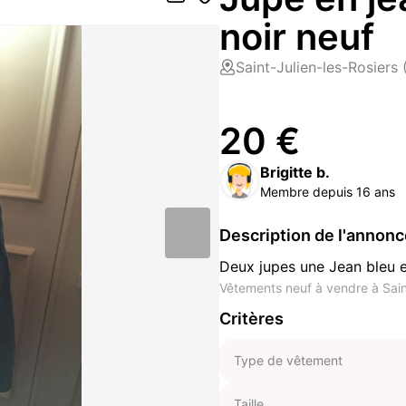
noir neuf
Saint-Julien-les-Rosiers
20 €
Brigitte b.
Membre depuis 16 ans
Description de l'annon
Deux jupes une Jean bleu e
Vêtements neuf à vendre à Sain
Critères
Type de vêtement
Taille