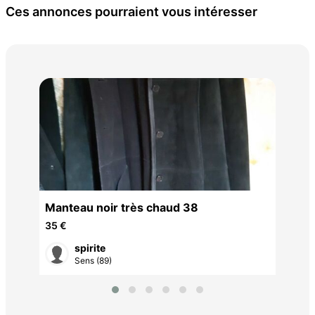
Ces annonces pourraient vous intéresser
Manteau 
38
35 
Manteau noir très chaud 38
35 €
spirite
Sens (89)