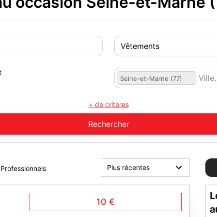
 occasion Seine-et-Marne (
t
Seine-et-Marne (77)
+ de critères
Professionnels
L
10 €
a