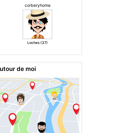
Marie christine
M.
Romorantin
Lanthenay (41)
utour de moi