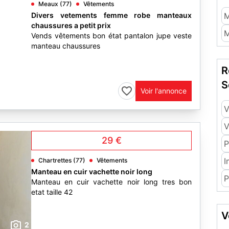
Meaux (77)
Vêtements
Divers vetements femme robe manteaux
M
chaussures a petit prix
M
Vends vêtements bon état pantalon jupe veste
manteau chaussures
R
S
Voir l'annonce
V
V
29 €
P
I
Chartrettes (77)
Vêtements
Manteau en cuir vachette noir long
P
Manteau en cuir vachette noir long tres bon
etat taille 42
V
2