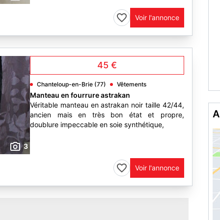
Voir l'annonce
45 €
Chanteloup-en-Brie (77)
Vêtements
Manteau en fourrure astrakan
Véritable manteau en astrakan noir taille 42/44,
ancien mais en très bon état et propre,
A
doublure impeccable en soie synthétique,
3
Voir l'annonce