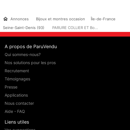
Annonces
Bijoux et montres occasion
Île-de-France
Seine-Saint-Denis (93)
PARURE COLLIER ET Bo...
A propos de ParuVendu
Qui sommes-nous?
Nos solutions pour les pros
Recrutement
Témoignages
Presse
Applications
Nous contacter
Aide - FAQ
Liens utiles
Vos suggestions