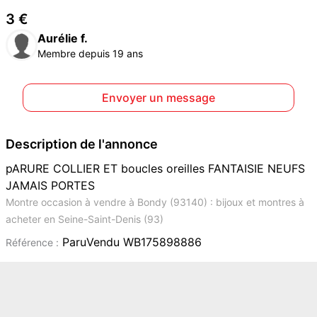
3 €
Aurélie f.
Membre depuis 19 ans
Envoyer un message
Description de l'annonce
pARURE COLLIER ET boucles oreilles FANTAISIE NEUFS
JAMAIS PORTES
Montre occasion à vendre à Bondy (93140) : bijoux et montres à
acheter en Seine-Saint-Denis (93)
ParuVendu WB175898886
Référence :