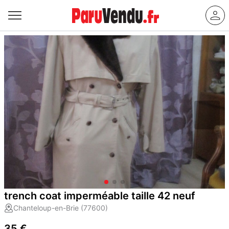
trench coat imperméable taille 42 neuf
Chanteloup-en-Brie (77600)
35 €