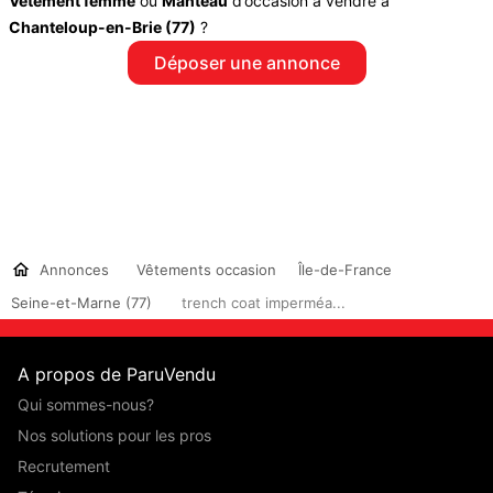
Vêtement femme
ou
Manteau
d’occasion à vendre à
Chanteloup-en-Brie (77)
?
Déposer une annonce
Annonces
Vêtements occasion
Île-de-France
Seine-et-Marne (77)
trench coat imperméa...
A propos de ParuVendu
Qui sommes-nous?
Nos solutions pour les pros
Recrutement