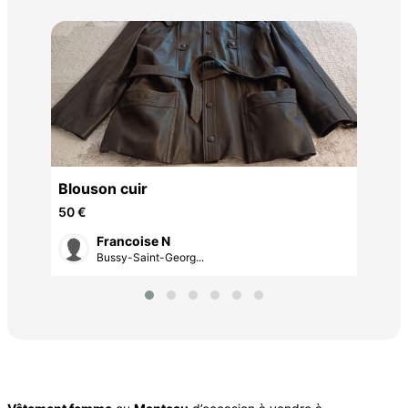
Pul
9 €
L) +
Blouson cuir
50 €
Francoise N
Bussy-Saint-Georg...