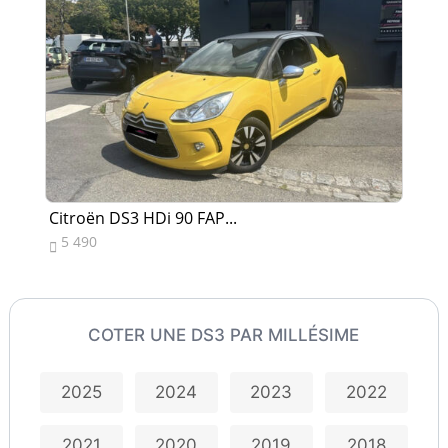
Citroën DS3 HDi 90 FAP...
Ci
5 490
4


COTER UNE DS3 PAR MILLÉSIME
2025
2024
2023
2022
2021
2020
2019
2018