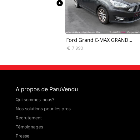
arrow_circle_left
-MAX II 1...
Ford Grand C-MAX GRAND...
7 990

A propos de ParuVendu
Qui sommes-nous?
Nos solutions pour les pros
Recrutement
Témoignages
Presse