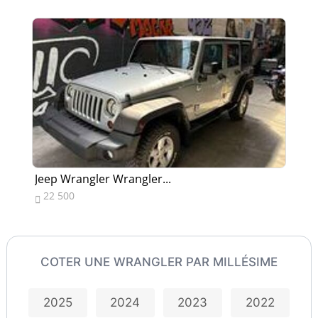
Jeep Wrangler Wrangler...
Je
22 500
0


COTER UNE WRANGLER PAR MILLÉSIME
2025
2024
2023
2022