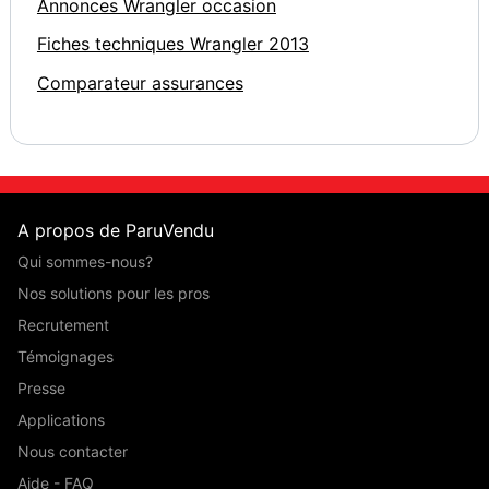
Annonces Wrangler occasion
Fiches techniques Wrangler 2013
Comparateur assurances
A propos de ParuVendu
Qui sommes-nous?
Nos solutions pour les pros
Recrutement
Témoignages
Presse
Applications
Nous contacter
Aide - FAQ