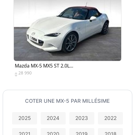
Mazda MX-5 MX5 ST 2.0L...
Ma
28 990
1


COTER UNE MX-5 PAR MILLÉSIME
2025
2024
2023
2022
2021
2020
2019
2018