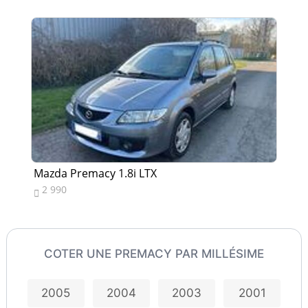
Mazda Premacy 1.8i LTX
Ma
2 990
2


COTER UNE PREMACY PAR MILLÉSIME
2005
2004
2003
2001