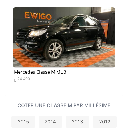
Mercedes Classe M ML 3...
Me
24 490
1


COTER UNE CLASSE M PAR MILLÉSIME
2015
2014
2013
2012