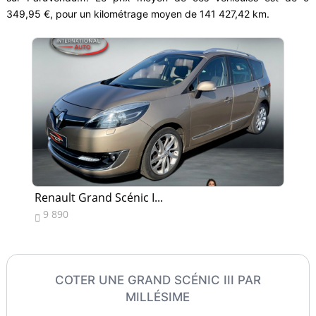
349,95 €, pour un kilométrage moyen de 141 427,42 km.
Renault Grand Scénic I...
Re
9 890
5


COTER UNE GRAND SCÉNIC III PAR
MILLÉSIME