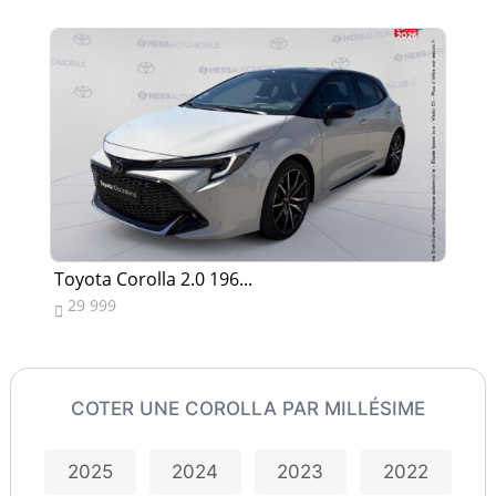
Toyota Corolla 2.0 196...
To
29 999
1


COTER UNE COROLLA PAR MILLÉSIME
2025
2024
2023
2022