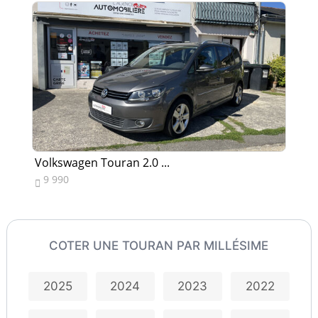
Volkswagen Touran 2.0 ...
Vo
9 990
8


COTER UNE TOURAN PAR MILLÉSIME
2025
2024
2023
2022