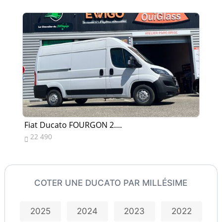
Fiat Ducato FOURGON 2....
Fi
22 490
7


COTER UNE DUCATO PAR MILLÉSIME
2025
2024
2023
2022