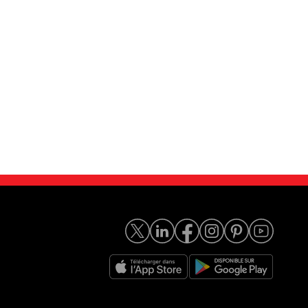
angoo Express...
Renault Kangoo Express...
14 990
