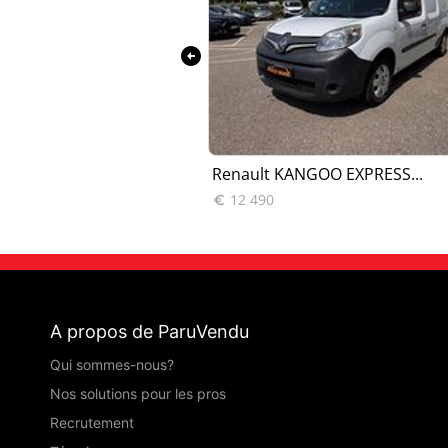
arrow_circle_left
goo Express...
Renault KANGOO EXPRESS...
12 490

A propos de ParuVendu
Qui sommes-nous?
Nos solutions pour les pros
Recrutement