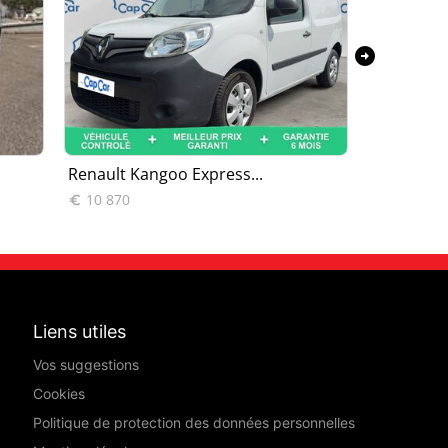
arrow_circle_right
Renault Kangoo Express...
Renault K
10 870
8 490


Liens utiles
Vos suggestions
Cookies
Politique de protection des données personnelles