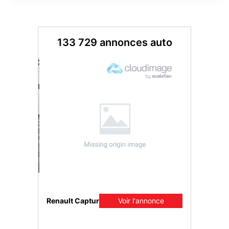
133 729 annonces auto
Suzuki Vitara
Voir l'annonce
oir l'annonce