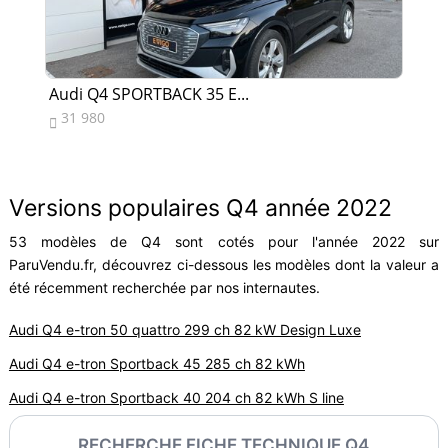
Audi Q4 SPORTBACK 35 E...
Au
31 980
6


Versions populaires Q4 année 2022
53 modèles de Q4 sont cotés pour l'année 2022 sur
ParuVendu.fr, découvrez ci-dessous les modèles dont la valeur a
été récemment recherchée par nos internautes.
Audi Q4 e-tron 50 quattro 299 ch 82 kW Design Luxe
Audi Q4 e-tron Sportback 45 285 ch 82 kWh
Audi Q4 e-tron Sportback 40 204 ch 82 kWh S line
RECHERCHE FICHE TECHNIQUE Q4