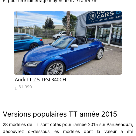
€, pour un kilométrage moyen de 97 710,96 km.
Audi TT 2.5 TFSI 340CH...
Au
31 990
8


Versions populaires TT année 2015
28 modèles de TT sont cotés pour l'année 2015 sur ParuVendu.fr,
découvrez ci-dessous les modèles dont la valeur a été