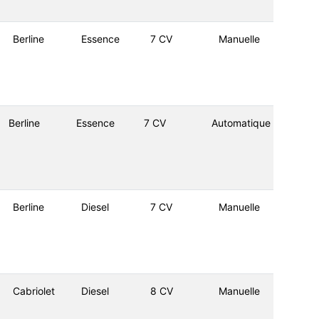
Berline
Essence
7 CV
Manuelle
Berline
Essence
7 CV
Automatique
Berline
Diesel
7 CV
Manuelle
Cabriolet
Diesel
8 CV
Manuelle