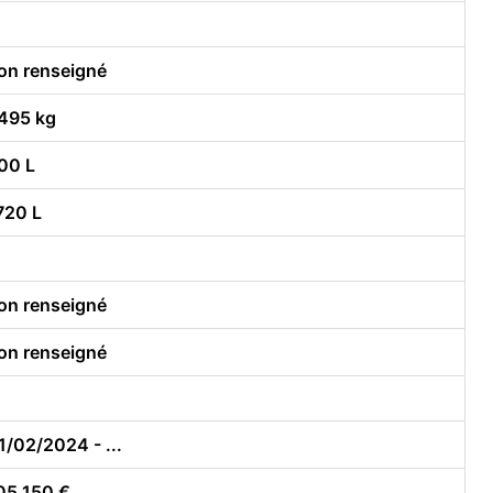
on renseigné
495 kg
00 L
720 L
on renseigné
on renseigné
1/02/2024 - ...
05 150 €