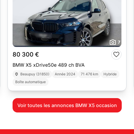
7
80 300 €
BMW X5 xDrive50e 489 ch BVA
Beaupuy (31850)
Année 2024
71 476 km
Hybride
Boîte automatique
Voir toutes les annonces BMW X5 occasion