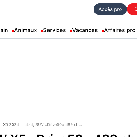
Accès pro
ain
Animaux
Services
Vacances
Affaires pro
X5 2024
4x4, SUV xDrive50e 489 ch...