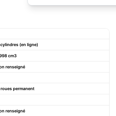
 cylindres (en ligne)
998 cm3
on renseigné
 roues permanent
on renseigné