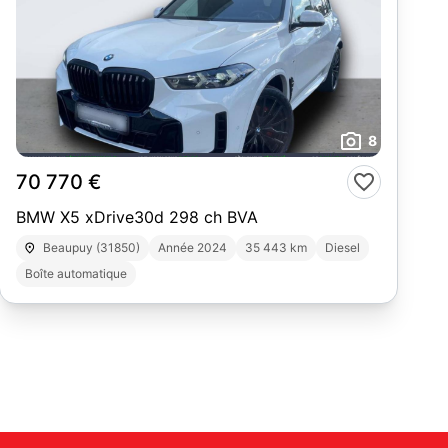
8
70 770 €
BMW X5 xDrive30d 298 ch BVA
Beaupuy (31850)
Année 2024
35 443 km
Diesel
Boîte automatique