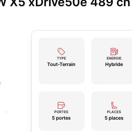
W X5 xDrive50e 489 ch
TYPE
ENERGIE
Tout-Terrain
Hybride
PORTES
PLACES
5 portes
5 places