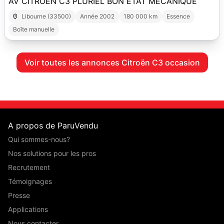
AV CITROËN C3 PLURIEL BON ÉTAT MÉCANIQUE
Libourne (33500)
Année 2002
180 000 km
Essence
Boîte manuelle
Voir toutes les annonces Citroën C3 occasion
A propos de ParuVendu
Qui sommes-nous?
Nos solutions pour les pros
Recrutement
Témoignages
Presse
Applications
Nous contacter