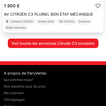
1 900 €
AV CITROËN C3 PLURIEL BON ÉTAT MÉCANIQUE
Libourne (33500)
Année 2002
180 000 km
Essence
Boîte manuelle
Voir toutes les annonces Citroën C3 occasion
A propos de ParuVendu
Qui sommes-nous?
Nos solutions pour les pros
Recrutement
Témoignages