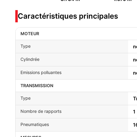
Caractéristiques principales
MOTEUR
Type
n
Cylindrée
n
Emissions polluantes
n
TRANSMISSION
Type
T
Nombre de rapports
1
Pneumatiques
1