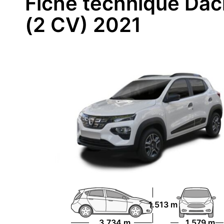
Fiche technique Dac
(2 CV) 2021
1.513 m
3.734 m
1.579 m