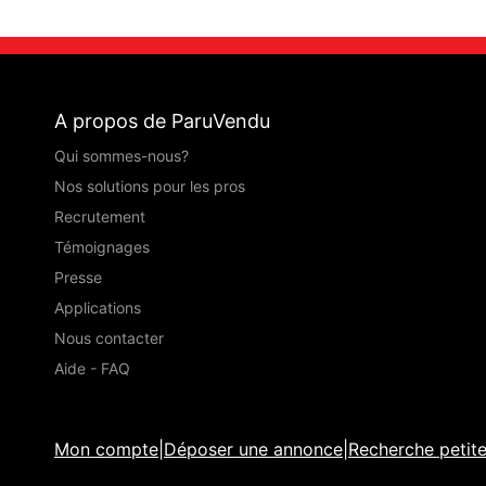
A propos de ParuVendu
Qui sommes-nous?
Nos solutions pour les pros
Recrutement
Témoignages
Presse
Applications
Nous contacter
Aide - FAQ
Mon compte
|
Déposer une annonce
|
Recherche petit