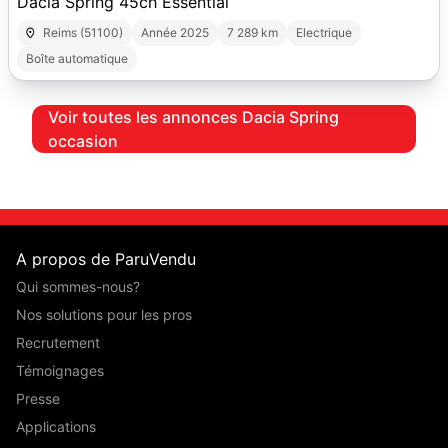
Dacia Spring 45ch Essential
Reims (51100)
Année 2025
7 289 km
Electrique
Boîte automatique
Voir toutes les annonces Dacia Spring
occasion
A propos de ParuVendu
Qui sommes-nous?
Nos solutions pour les pros
Recrutement
Témoignages
Presse
Applications