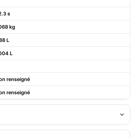
2.3 s
068 kg
88 L
004 L
on renseigné
on renseigné