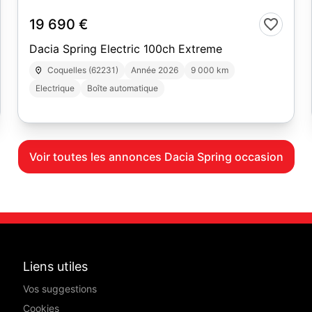
19 690 €
Dacia Spring Electric 100ch Extreme
Coquelles (62231)
Année 2026
9 000 km
Electrique
Boîte automatique
Voir toutes les annonces Dacia Spring occasion
Liens utiles
Vos suggestions
Cookies