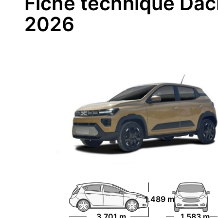
Fiche technique Daci
2026
1.489 m
3.701 m
1.583 m