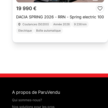
19 990 €
DACIA SPRING 2026 - RRN - Spring electric 100
Coutances (50200)
Année 2026
9 236 km
Electrique
Boîte automatique
A propos de ParuVendu
Qui sommes-nous?
Nos solutions pour les pros