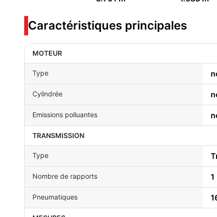
Caractéristiques principales
MOTEUR
Type
n
Cylindrée
n
Emissions polluantes
n
TRANSMISSION
Type
T
Nombre de rapports
1
Pneumatiques
1