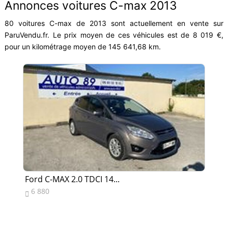
Annonces voitures C-max 2013
80 voitures C-max de 2013 sont actuellement en vente sur
ParuVendu.fr. Le prix moyen de ces véhicules est de 8 019 €,
pour un kilométrage moyen de 145 641,68 km.
Ford C-MAX 2.0 TDCI 14...
Fo
6 880
3

