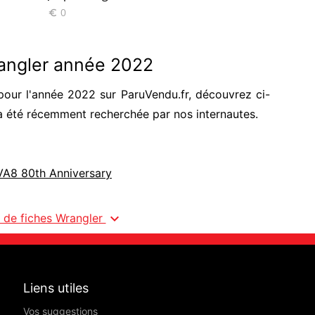
0
37 890


rangler année 2022
our l'année 2022 sur ParuVendu.fr, découvrez ci-
a été récemment recherchée par nos internautes.
VA8 80th Anniversary
expand_more
s de fiches Wrangler
Liens utiles
Vos suggestions