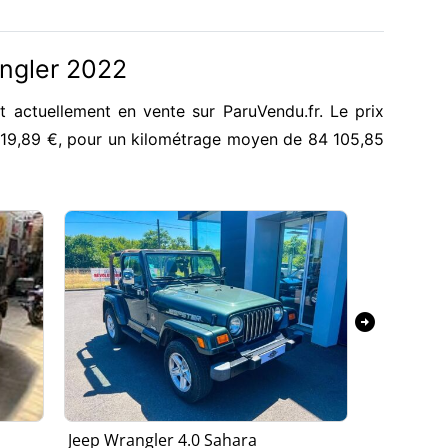
ngler 2022
 actuellement en vente sur ParuVendu.fr. Le prix
219,89 €, pour un kilométrage moyen de 84 105,85
arrow_circle_right
Jeep Wrangler 4.0 Sahara
Jeep Wran