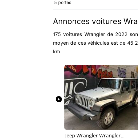
5 portes
Annonces voitures Wra
175 voitures Wrangler de 2022 sont
moyen de ces véhicules est de 45 
km.
arrow_circle_left
r 2.0 T 38...
Jeep Wrangler Wrangler...