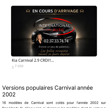
Kia Carnival 2.9 CRDI1...
Kia
7 690
4


Versions populaires Carnival année
2002
16 modèles de Carnival sont cotés pour l'année 2002 sur