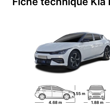
Fiche technique Kia
1.55 m
4.68 m
1.88 m