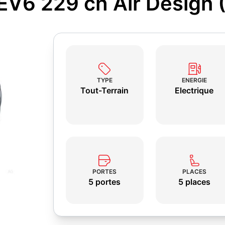
 EV6 229 ch Air Design 
TYPE
ENERGIE
Tout-Terrain
Electrique
PORTES
PLACES
5 portes
5 places