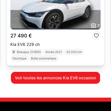
7
27 490 €
Kia EV6 229 ch
Beaupuy (31850)
Année 2021
32 000 km
Electrique
Boîte automatique
Voir toutes les annonces Kia EV6 occasion