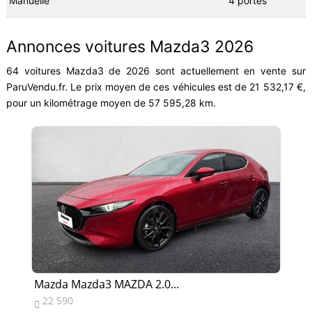
Manuelle
4 portes
Annonces voitures Mazda3 2026
64 voitures Mazda3 de 2026 sont actuellement en vente sur
ParuVendu.fr. Le prix moyen de ces véhicules est de 21 532,17 €,
pour un kilométrage moyen de 57 595,28 km.
Mazda Mazda3 MAZDA 2.0...
Ma
22 590
9

