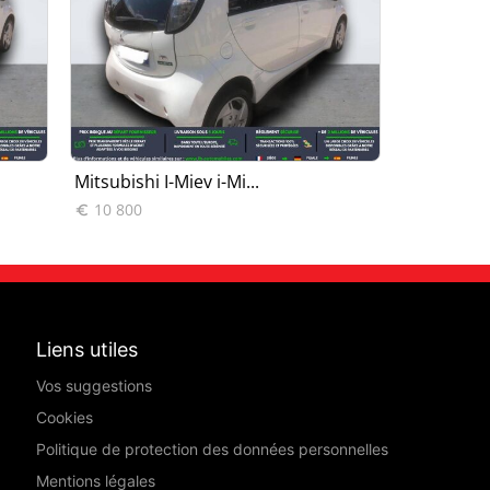
Mitsubishi I-Miev i-Mi...
Mitsubishi 
10 800
10 800


Liens utiles
Vos suggestions
Cookies
Politique de protection des données personnelles
Mentions légales