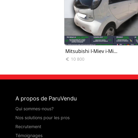
Miev i-Mi...
Mitsubishi I-Miev i-Mi...
10 800

A propos de ParuVendu
Qui sommes-nous?
Nos solutions pour les pros
Recrutement
Témoignages