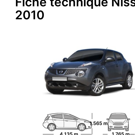
Fiche technique Niss
2010
1.565 m
4.135 m
1.765 m