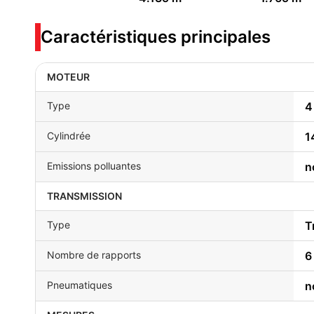
Caractéristiques principales
MOTEUR
Type
4
Cylindrée
1
Emissions polluantes
n
TRANSMISSION
Type
T
Nombre de rapports
6
Pneumatiques
n