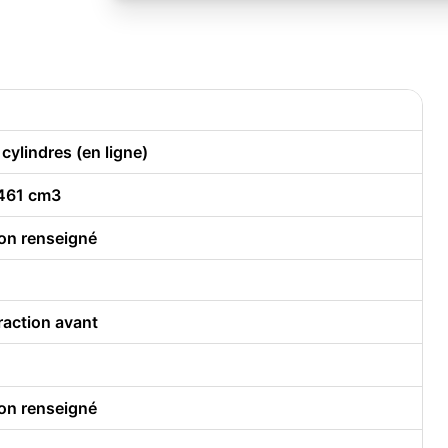
 cylindres (en ligne)
461 cm3
on renseigné
raction avant
on renseigné