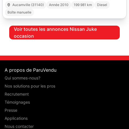
Aucamville (31140)
Année 2010
199 981 km
Diesel
Boîte manuelle
Voir toutes les annonces Nissan Juke
occasion
A propos de ParuVendu
Qui sommes-nous?
Nos solutions pour les pros
Recrutement
Témoignages
Presse
Applications
Nous contacter