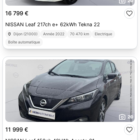
20
16 799 €
NISSAN Leaf 217ch e+ 62kWh Tekna 22
Dijon (21000)
Année 2022
70 470 km
Electrique
Boîte automatique
20
11 999 €