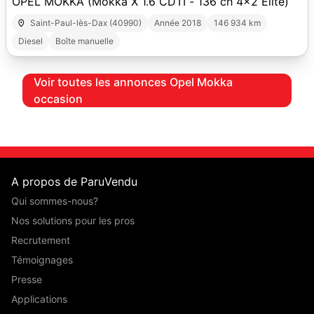
OPEL MOKKA (Mokka X 1.6 CDTI - 136 ch 4x2 Elite)
Saint-Paul-lès-Dax (40990)
Année 2018
146 934 km
Diesel
Boîte manuelle
Voir toutes les annonces Opel Mokka
occasion
A propos de ParuVendu
Qui sommes-nous?
Nos solutions pour les pros
Recrutement
Témoignages
Presse
Applications