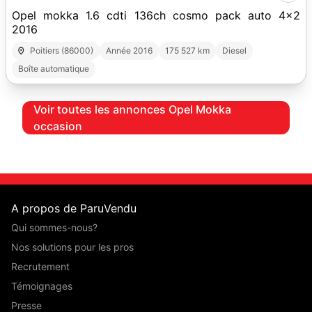
Opel mokka 1.6 cdti 136ch cosmo pack auto 4x2
2016
Poitiers (86000)
Année 2016
175 527 km
Diesel
Boîte automatique
Voir toutes les annonces Opel Mokka
occasion
A propos de ParuVendu
Qui sommes-nous?
Nos solutions pour les pros
Recrutement
Témoignages
Presse