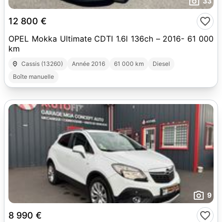
33
12 800 €
OPEL Mokka Ultimate CDTI 1.6l 136ch – 2016- 61 000
km
Cassis (13260)
Année 2016
61 000 km
Diesel
Boîte manuelle
9
8 990 €