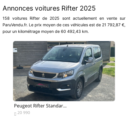
Annonces voitures Rifter 2025
158 voitures Rifter de 2025 sont actuellement en vente sur
ParuVendu.fr. Le prix moyen de ces véhicules est de 21 792,87 €,
pour un kilométrage moyen de 60 492,43 km.
Peugeot Rifter Standar...
Pe
20 990
1

