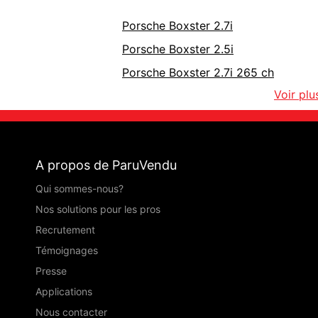
Porsche Boxster 2.7i
Porsche Boxster 2.5i
Porsche Boxster 2.7i 265 ch
Voir plu
A propos de ParuVendu
Qui sommes-nous?
Nos solutions pour les pros
Recrutement
Témoignages
Presse
Applications
Nous contacter