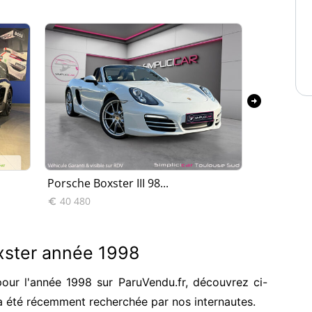
arrow_circle_right
Porsche Boxster III 98...
Porsche B
40 480
107 990


xster année 1998
our l'année 1998 sur ParuVendu.fr, découvrez ci-
a été récemment recherchée par nos internautes.