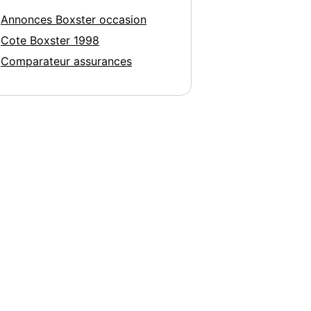
Annonces Boxster occasion
Cote Boxster 1998
Comparateur assurances
oxster Spyder...
Porsche Boxster S 3.2i...
24 990
