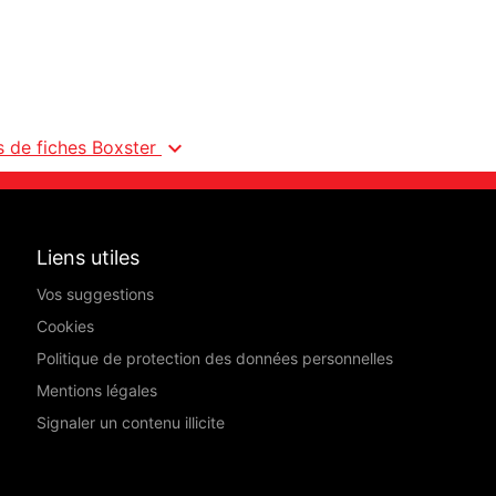
expand_more
s de fiches Boxster
Liens utiles
Vos suggestions
Cookies
Politique de protection des données personnelles
Mentions légales
Signaler un contenu illicite