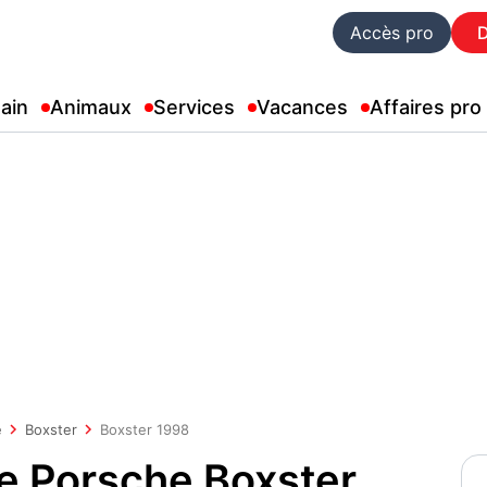
Accès pro
ain
Animaux
Services
Vacances
Affaires pro
e
Boxster
Boxster 1998
e Porsche Boxster