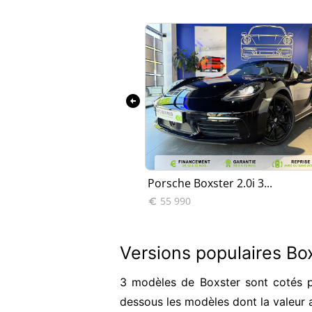
arrow_circle_left
ster 2.9 PDK
Porsche Boxster 2.0i 3...
55 990

Versions populaires Bo
3 modèles de Boxster sont cotés p
dessous les modèles dont la valeur 