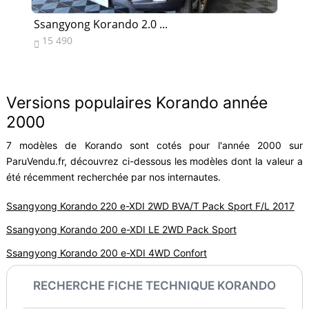
Ssangyong Korando 2.0 ...
Ss
15 490
8


Versions populaires Korando année
2000
7 modèles de Korando sont cotés pour l'année 2000 sur
ParuVendu.fr, découvrez ci-dessous les modèles dont la valeur a
été récemment recherchée par nos internautes.
Ssangyong Korando 220 e-XDI 2WD BVA/T Pack Sport F/L 2017
Ssangyong Korando 200 e-XDI LE 2WD Pack Sport
Ssangyong Korando 200 e-XDI 4WD Confort
RECHERCHE FICHE TECHNIQUE KORANDO