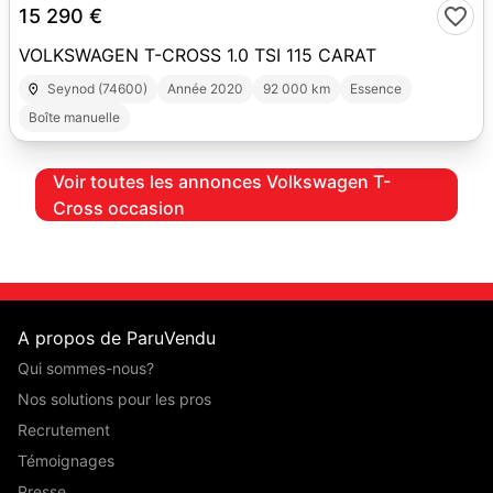
15 290 €
VOLKSWAGEN T-CROSS 1.0 TSI 115 CARAT
Seynod (74600)
Année 2020
92 000 km
Essence
Boîte manuelle
Voir toutes les annonces Volkswagen T-
Cross occasion
A propos de ParuVendu
Qui sommes-nous?
Nos solutions pour les pros
Recrutement
Témoignages
Presse