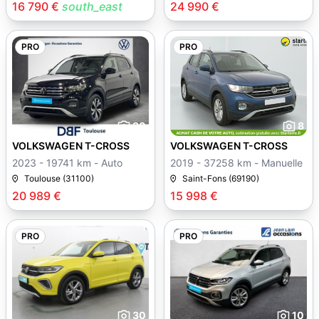
16 790 €
south_east
24 990 €
PRO
PRO
30
8
VOLKSWAGEN T-CROSS
VOLKSWAGEN T-CROSS
2023 - 19741 km - Auto
2019 - 37258 km - Manuelle
Toulouse (31100)
Saint-Fons (69190)
20 989 €
15 998 €
PRO
PRO
30
10