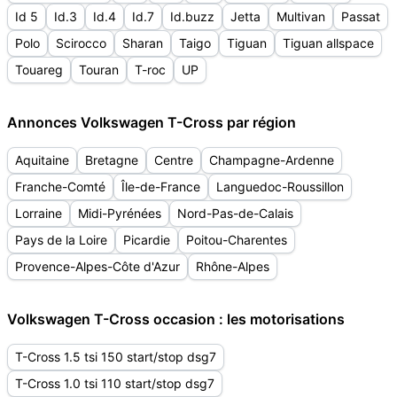
Id 5
Id.3
Id.4
Id.7
Id.buzz
Jetta
Multivan
Passat
Polo
Scirocco
Sharan
Taigo
Tiguan
Tiguan allspace
Touareg
Touran
T-roc
UP
Annonces Volkswagen T-Cross par région
Aquitaine
Bretagne
Centre
Champagne-Ardenne
Franche-Comté
Île-de-France
Languedoc-Roussillon
Lorraine
Midi-Pyrénées
Nord-Pas-de-Calais
Pays de la Loire
Picardie
Poitou-Charentes
Provence-Alpes-Côte d'Azur
Rhône-Alpes
Volkswagen T-Cross occasion : les motorisations
T-Cross 1.5 tsi 150 start/stop dsg7
T-Cross 1.0 tsi 110 start/stop dsg7