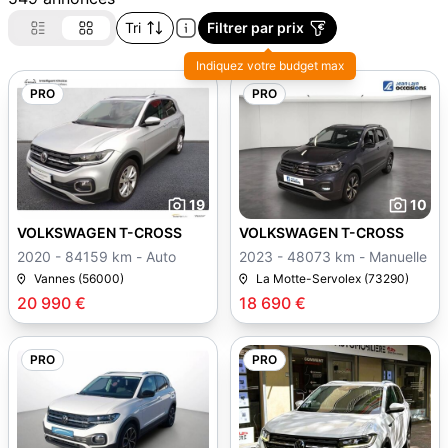
Tri
Filtrer par prix
Indiquez votre budget max
PRO
PRO
19
10
VOLKSWAGEN T-CROSS
VOLKSWAGEN T-CROSS
2020 - 84159 km - Auto
2023 - 48073 km - Manuelle
Vannes (56000)
La Motte-Servolex (73290)
20 990 €
18 690 €
PRO
PRO