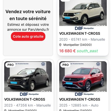
Vendez votre voiture
en toute sérénité
Estimez et déposez votre
30
annonce sur ParuVendu.fr
VOLKSWAGEN T-CROSS
Cote auto gratuite
2020 - 65741 km - Manuelle
Montpellier (34000)
16 680 €
south_east
PRO
PRO
30
30
VOLKSWAGEN T-CROSS
VOLKSWAGEN T-CROSS
2023 - 47356 km - Manuelle
2025 - 12885 km - Auto
Montpellier (34000)
Montpellier (34000)