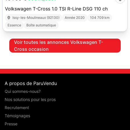
Volkswagen T-Cross 1.0 TSI R-Line DSG 110 ch
Issy-les-Moulineaux (92130)
Année 2020
104 709 km
Essence
Boîte automatique
Voir toutes les annonces Volkswagen T-
Cross occasion
A propos de ParuVendu
Qui sommes-nous?
Nos solutions pour les pros
Recrutement
Témoignages
Presse