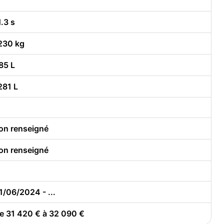
1.3 s
230 kg
85 L
281 L
on renseigné
on renseigné
1/06/2024 - ...
e 31 420 € à 32 090 €