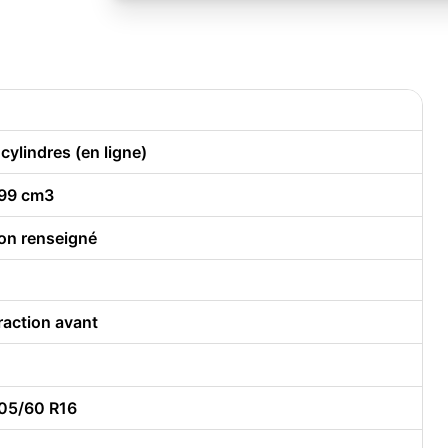
 cylindres (en ligne)
99 cm3
on renseigné
raction avant
05/60 R16