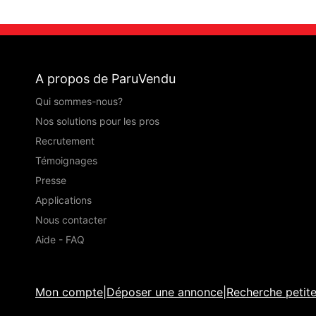
A propos de ParuVendu
Qui sommes-nous?
Nos solutions pour les pros
Recrutement
Témoignages
Presse
Applications
Nous contacter
Aide - FAQ
Mon compte
|
Déposer une annonce
|
Recherche petit