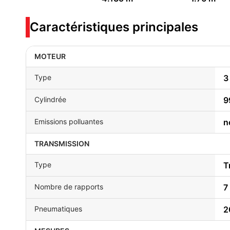
Caractéristiques principales
MOTEUR
Type
3
Cylindrée
9
Emissions polluantes
n
TRANSMISSION
Type
T
Nombre de rapports
7
Pneumatiques
2