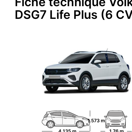
Fiche technique Vol
DSG7 Life Plus (6 C
1.573 m
4.135 m
1.76 m