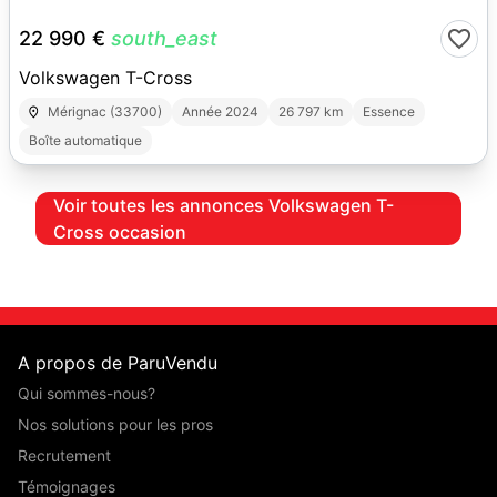
22 990 €
south_east
Volkswagen T-Cross
Mérignac (33700)
Année 2024
26 797 km
Essence
Boîte automatique
Voir toutes les annonces Volkswagen T-
Cross occasion
A propos de ParuVendu
Qui sommes-nous?
Nos solutions pour les pros
Recrutement
Témoignages