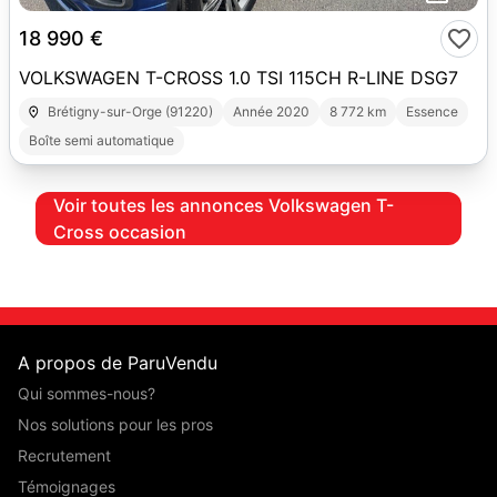
18 990 €
VOLKSWAGEN T-CROSS 1.0 TSI 115CH R-LINE DSG7
Brétigny-sur-Orge (91220)
Année 2020
8 772 km
Essence
Boîte semi automatique
Voir toutes les annonces Volkswagen T-
Cross occasion
A propos de ParuVendu
Qui sommes-nous?
Nos solutions pour les pros
Recrutement
Témoignages