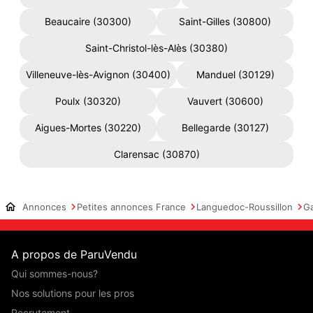
Beaucaire (30300)
Saint-Gilles (30800)
Saint-Christol-lès-Alès (30380)
Villeneuve-lès-Avignon (30400)
Manduel (30129)
Poulx (30320)
Vauvert (30600)
Aigues-Mortes (30220)
Bellegarde (30127)
Clarensac (30870)
Annonces
Petites annonces France
Languedoc-Roussillon
G
A propos de ParuVendu
Qui sommes-nous?
Nos solutions pour les pros
Recrutement