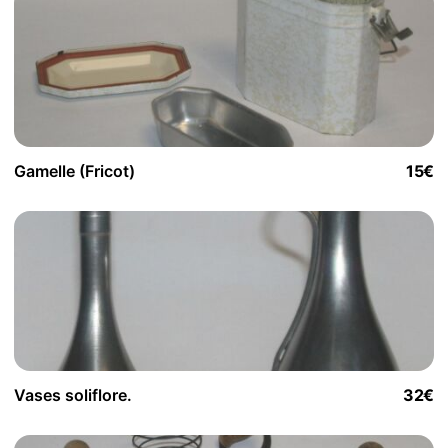
Gamelle (Fricot)
15€
Vases soliflore.
32€