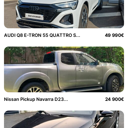
AUDI Q8 E-TRON 55 QUATTRO S...
49 990€
Nissan Pickup Navarra D23...
24 900€