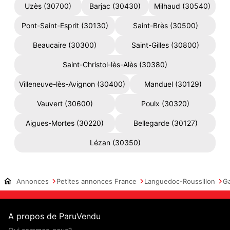
Uzès (30700)
Barjac (30430)
Milhaud (30540)
Pont-Saint-Esprit (30130)
Saint-Brès (30500)
Beaucaire (30300)
Saint-Gilles (30800)
Saint-Christol-lès-Alès (30380)
Villeneuve-lès-Avignon (30400)
Manduel (30129)
Vauvert (30600)
Poulx (30320)
Aigues-Mortes (30220)
Bellegarde (30127)
Lézan (30350)
Annonces
Petites annonces France
Languedoc-Roussillon
G
A propos de ParuVendu